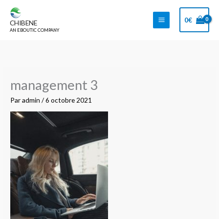
Aller
au
0
€
CHIBENE
contenu
AN EBOUTIC COMPANY
management 3
Par
admin
/
6 octobre 2021