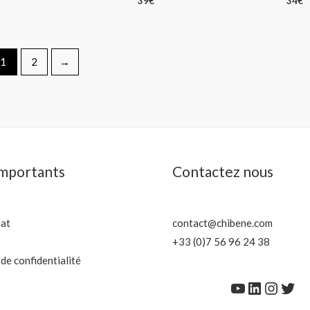
39
€
34
€
1
2
→
importants
Contactez nous
iat
contact@chibene.com
+33 (0)7 56 96 24 38
 de confidentialité