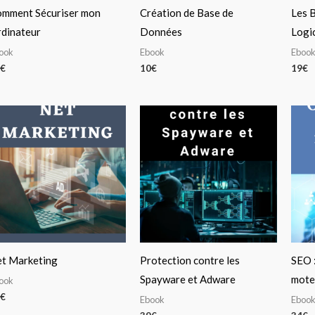
mment Sécuriser mon
Création de Base de
Les 
dinateur
Données
Logic
ook
Ebook
Eboo
€
10
€
19
€
t Marketing
Protection contre les
SEO :
Spayware et Adware
mote
ook
€
Ebook
Eboo