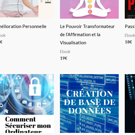
élioration Personnelle
Le Pouvoir Transformateur
Passi
de l’Affirmation et la
ook
Eboo
€
18
€
Visualisation
Ebook
19
€