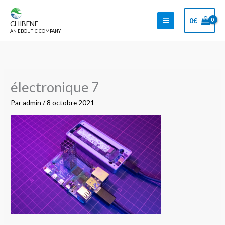
Aller
au
0
€
CHIBENE
contenu
AN EBOUTIC COMPANY
électronique 7
Par
admin
/
8 octobre 2021