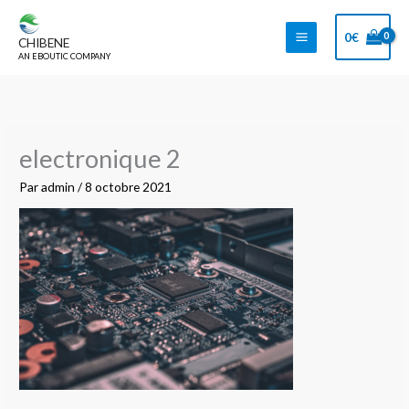
Aller
au
0
€
CHIBENE
contenu
AN EBOUTIC COMPANY
electronique 2
Par
admin
/
8 octobre 2021