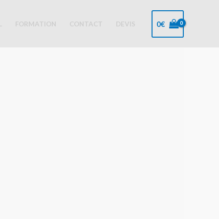
0
€
L
FORMATION
CONTACT
DEVIS