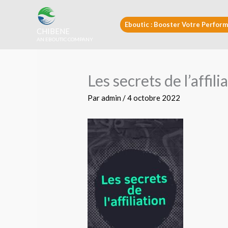
Aller
au
Eboutic : Booster Votre Perform
CHIBENE
contenu
AN EBOUTIC COMPANY
Les secrets de l’affili
Par
admin
/
4 octobre 2022