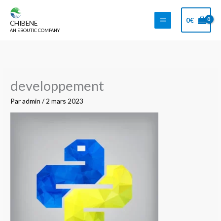
Aller
au
0
€
CHIBENE
contenu
AN EBOUTIC COMPANY
developpement
Par
admin
/
2 mars 2023