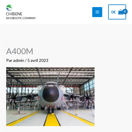
Aller
au
0
€
CHIBENE
contenu
AN EBOUTIC COMPANY
A400M
Par
admin
/
5 avril 2023