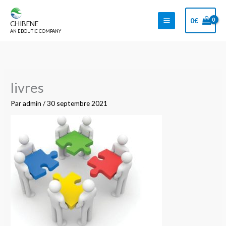
Aller
au
0
€
CHIBENE
contenu
AN EBOUTIC COMPANY
livres
Par
admin
/
30 septembre 2021