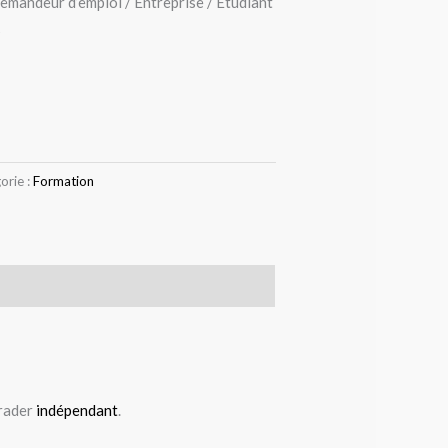
Demandeur d’emploi / Entreprise / Étudiant
s
orie :
Formation
trader
indépendant
.